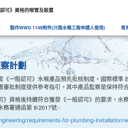
認可》資格的喉管及裝置
製作WWO 1149附件(只限水喉工程申請人使用)
常
監察計劃
般認可》水喉產品預先批核制度。國際標準 BS EN I
置審批制度提供參考指引。其中產品監察是保持符
可》資格後持續符合獲發《一般認可》的要求，水
通函第 8/2017號:-
ineering/requirements-for-plumbing-installation/ws