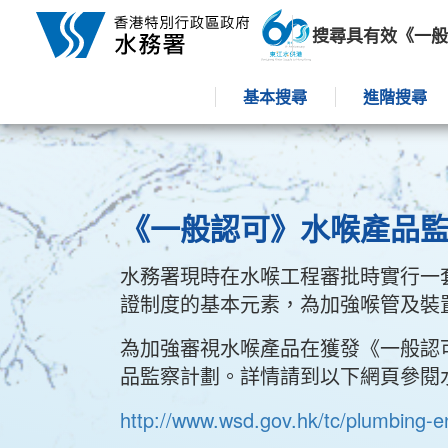
跳到內容
搜尋具有效《一般
基本搜尋
進階搜尋
《一般認可》水喉產品
水務署現時在水喉工程審批時實行一套《一
證制度的基本元素，為加強喉管及裝
為加強審視水喉產品在獲發《一般認
品監察計劃。詳情請到以下網頁參閱水務署
http://www.wsd.gov.hk/tc/plumbing-eng